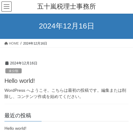
コ
ナ
五十嵐税理士事務所
ン
ビ
テ
ゲ
ン
ー
2024年12月16日
ツ
シ
へ
ョ
ス
ン
HOME
2024年12月16日
キ
に
ッ
移
プ
動
2024年12月16日
未分類
Hello world!
WordPress へようこそ。こちらは最初の投稿です。編集または削
除し、コンテンツ作成を始めてください。
最近の投稿
Hello world!