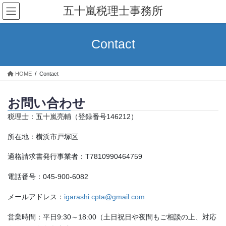
コ
ナ
五十嵐税理士事務所
ン
ビ
テ
ゲ
ン
ー
Contact
ツ
シ
へ
ョ
ス
ン
HOME
Contact
キ
に
ッ
移
お問い合わせ
プ
動
税理士：五十嵐亮輔（登録番号146212）
所在地：横浜市戸塚区
適格請求書発行事業者：T7810990464759
電話番号：045-900-6082
メールアドレス：
igarashi.cpta@gmail.com
営業時間：平日9:30～18:00（土日祝日や夜間もご相談の上、対応