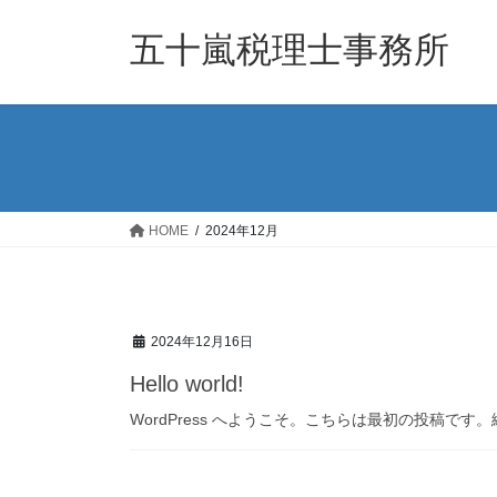
コ
ナ
ン
ビ
五十嵐税理士事務所
テ
ゲ
ン
ー
ツ
シ
へ
ョ
ス
ン
キ
に
ッ
移
HOME
2024年12月
プ
動
2024年12月16日
Hello world!
WordPress へようこそ。こちらは最初の投稿